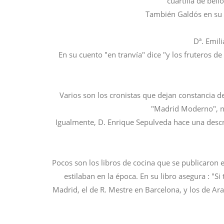
cuartilla de bell
También Galdós en su n
Dª. Emil
En su cuento "en tranvía" dice "y los fruteros d
Varios son los cronistas que dejan constancia d
"Madrid Moderno", nos
Igualmente, D. Enrique Sepulveda hace una descrip
Pocos son los libros de cocina que se publicaron e
estilaban en la época. En su libro asegura : "
Madrid, el de R. Mestre en Barcelona, y los de Ar