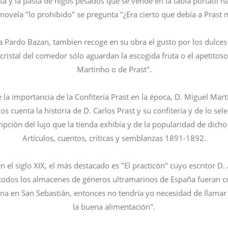
ota y la pasta de higos pesados que se vende en la tabla portatil ha
ovela "lo prohibido" se pregunta "¿Era cierto que debía a Prast m
ia Pardo Bazan, tambien recoge en su obra el gusto por los dulces 
e cristal del comedor sólo aguardan la escogida fruta o el apetitos
Martinho o de Prast".
e la importancia de la Confitería Prast en la época, D. Miguel Mar
 cuenta la historia de D. Carlos Prast y su confitería y de lo sel
ción del lujo que la tienda exhibía y de la popularidad de dicho 
Artículos, cuentos, críticas y semblanzas 1891-1892.
n el siglo XIX, el más destacado es "El practicón" cuyo escritor 
Si todos los almacenes de géneros ultramarinos de España fueran co
ana en San Sebastián, entonces no tendría yo necesidad de llamar
la buena alimentación".