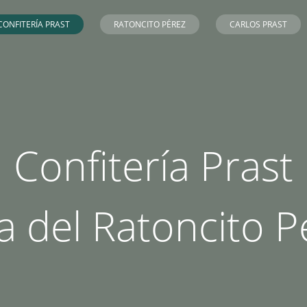
CONFITERÍA PRAST
RATONCITO PÉREZ
CARLOS PRAST
Confitería Prast
a del Ratoncito P